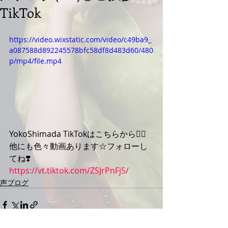
TikTok
https://video.wixstatic.com/video/c49ba9_
a087588d892245578bfc58df8d483d60/480
p/mp4/file.mp4
YokoShimada TikTokはこちらから💁‍♀️
他にも色々動画あります☆フォローし
てね❣️
https://vt.tiktok.com/ZSJrPnFj5/
声ブログ