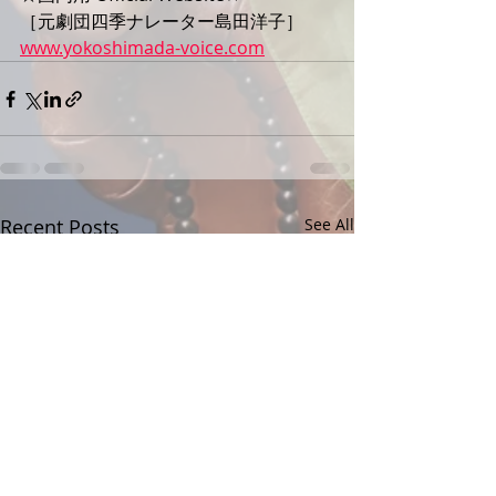
［元劇団四季ナレーター島田洋子］
www.yokoshimada-voice.com
Recent Posts
See All