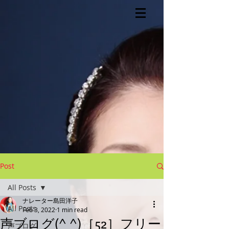
Post
All Posts
ナレーター島田洋子
All Posts
Feb 3, 2022
1 min read
声ブログ(^ ^)［52］フリー
声ブログ