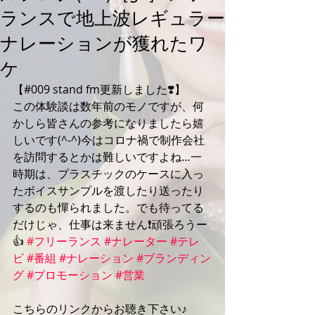
ランスで地上波レギュラー
ナレーションが獲れたワ
ケ
【#009 stand fm更新しました❣️】
この体験談は数年前のモノですが、何
かしら皆さんの参考になりましたら嬉
しいです(^-^)今はコロナ禍で制作会社
を訪問するとかは難しいですよね…一
時期は、プラスチックのケースに入っ
たボイスサンプルを渡したり送ったり
するのも憚られました。でも待ってる
だけじゃ、仕事は来ません❗️頑張ろうー
👍 
#フリーランス
#ナレーター
#テレ
ビ
#番組
#ナレーション
#ブランディン
グ
#プロモーション
#営業
こちらのリンクからお聴き下さい♪