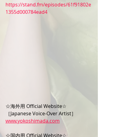
https://stand.fm/episodes/61f91802e
1355d000784ead4
☆海外用 Official Website☆
［Japanese Voice-Over Artist］
www.yokoshimada.com
☆国内用 Official Website☆