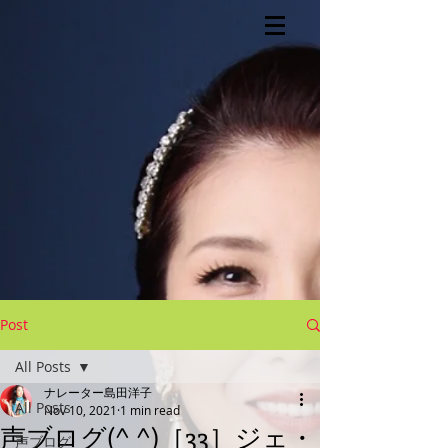
Post
All Posts
ナレーター島田洋子
All Posts
Nov 10, 2021
1 min read
声ブログ(^ ^)［33］ジェ・
声ブログ