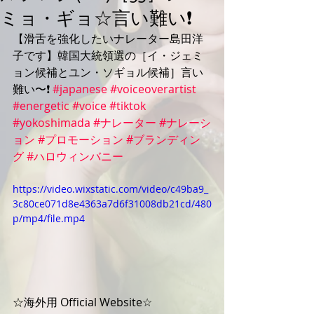
ミョ・ギョ☆言い難い❗️
【滑舌を強化したいナレーター島田洋
子です】韓国大統領選の［イ・ジェミ
ョン候補とユン・ソギョル候補］言い
難い〜❗️ 
#japanese
#voiceoverartist
#energetic
#voice
#tiktok
#yokoshimada
#ナレーター
#ナレーシ
ョン
#プロモーション
#ブランディン
グ
#ハロウィンバニー
https://video.wixstatic.com/video/c49ba9_
3c80ce071d8e4363a7d6f31008db21cd/480
p/mp4/file.mp4
☆海外用 Official Website☆