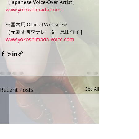
［Japanese Voice-Over Artist］
www.yokoshimada.com
☆国内用 Official Website☆
［元劇団四季ナレーター島田洋子］
www.yokoshimada-voice.com
Recent Posts
See All