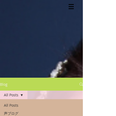
Blog
All Posts
All Posts
声ブログ